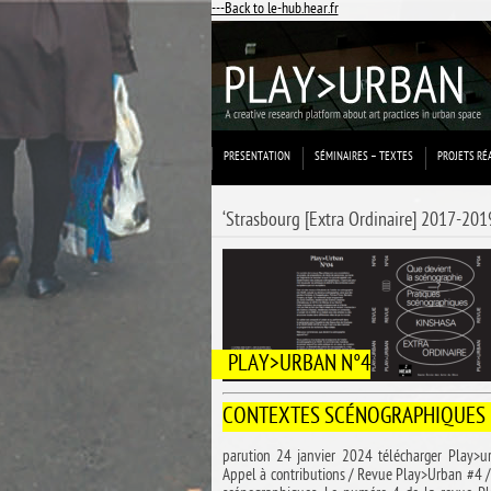
---Back to le-hub.hear.fr
PRESENTATION
SÉMINAIRES – TEXTES
PROJETS RÉ
‘Strasbourg [Extra Ordinaire] 2017-201
PLAY>URBAN N°4
CONTEXTES SCÉNOGRAPHIQUES
parution 24 janvier 2024 télécharger Play
Appel à contributions / Revue Play>Urban #4 /