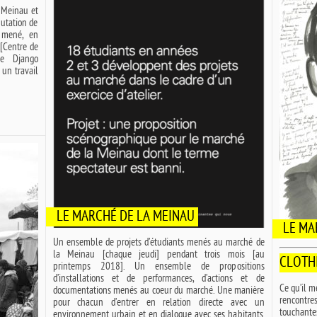
a Meinau et
mutation de
 mené, en
 [Centre de
ce Django
 un travail
LE MARCHÉ DE LA MEINAU
LE MA
Un ensemble de projets d’étudiants menés au marché de
la Meinau [chaque jeudi] pendant trois mois [au
CLOTH
printemps 2018]. Un ensemble de propositions
d’installations et de performances, d’actions et de
Ce qu’il m
documentations menés au coeur du marché. Une manière
rencontr
pour chacun d’entrer en relation directe avec un
touchantes
environnement urbain et en dialogue avec ses habitants.