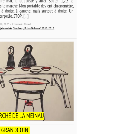
re mal, il faut juste y aller. Sauter. 1,2,3, je
s le marché. Mon portable devient chronomètre,
 à droite, à gauche, mais surtout à droite. Un
terpelle. STOP. […]
19th, 2021 ˑ
Comments Closed
jets réalisés
,
Strasbourg [Extra Ordinaire] 2017-2019
RCHÉ DE LA MEINAU
 GRANDCOIN