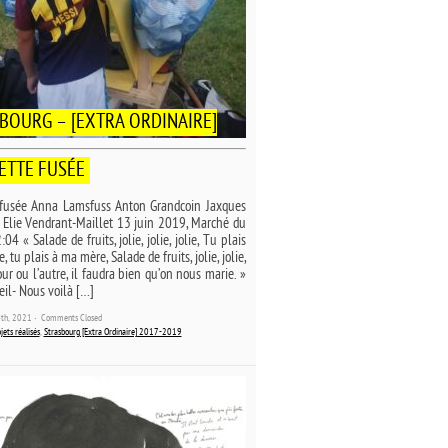
BOURG – [EXTRA ORDINAIRE]
ETTE FUSÉE
 fusée Anna Lamsfuss Anton Grandcoin Jaxques
 Elie Vendrant-Maillet 13 juin 2019, Marché du
4 « Salade de fruits, jolie, jolie, jolie, Tu plais
 tu plais à ma mère, Salade de fruits, jolie, jolie,
jour ou l’autre, il faudra bien qu’on nous marie. »
eil- Nous voilà […]
20th, 2021 ˑ
Comments Closed
jets réalisés
,
Strasbourg [Extra Ordinaire] 2017-2019