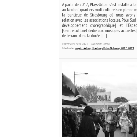
A partir de 2017, Play>Urban s’est installé à l
au Neuhof, quartiers multiculturels en pleine 
la banlieue de Strasbourg où nous avons
relation avec les associations locales, Pôle Sud
développement chorégraphique] et l’Espa
[Centre culturel dédié aux musiques actuelles]
de terrain dans la durée. […]
Posted: avril 20th, 2021 ˑ
Comments Closed
Filled under:
projets réalisés
,
Strasbourg [Extra Ordinaire] 2017-2019