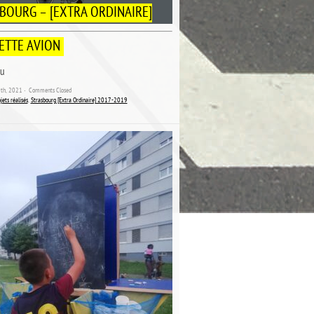
BOURG – [EXTRA ORDINAIRE]
ETTE AVION
au
20th, 2021 ˑ
Comments Closed
jets réalisés
,
Strasbourg [Extra Ordinaire] 2017-2019