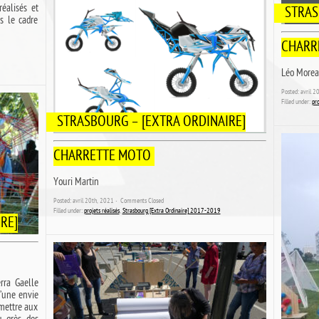
éalisés et
STRAS
s le cadre
CHARR
Léo More
Posted: avril 
Filled under:
pro
STRASBOURG – [EXTRA ORDINAIRE]
CHARRETTE MOTO
Youri Martin
Posted: avril 20th, 2021 ˑ
Comments Closed
Filled under:
projets réalisés
,
Strasbourg [Extra Ordinaire] 2017-2019
RE]
rra Gaelle
d’une envie
emettre aux