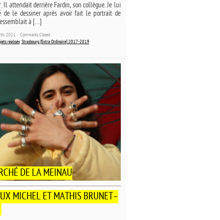
. Il attendait derrière Fardin, son collègue. Je lui
 de le dessiner après avoir fait le portrait de
 ressemblait à […]
20th, 2021 ˑ
Comments Closed
jets réalisés
,
Strasbourg [Extra Ordinaire] 2017-2019
RCHÉ DE LA MEINAU
UX MICHEL ET MATHIS BRUNET–