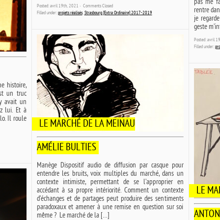
pas me fai
Posted: avril 19th, 2021 ˑ
Comments Closed
rentre dan
Filled under:
projets réalisés
,
Strasbourg [Extra Ordinaire] 2017-2019
je regarde
geste m’in
Posted: avril 
Filled under:
pro
e histoire,
st un truc
 y avait un
 lui. Et à
lo. Il roule
LE MARCHÉ DE LA MEINAU
AMÉLIE BULTIES
Manège Dispositif audio de diffusion par casque pour
entendre les bruits, voix multiples du marché, dans un
contexte intimiste, permettant de se l’approprier en
LE MA
accédant à sa propre intériorité. Comment un contexte
d’échanges et de partages peut produire des sentiments
paradoxaux et amener à une remise en question sur soi
ANTON
même ? Le marché de la […]