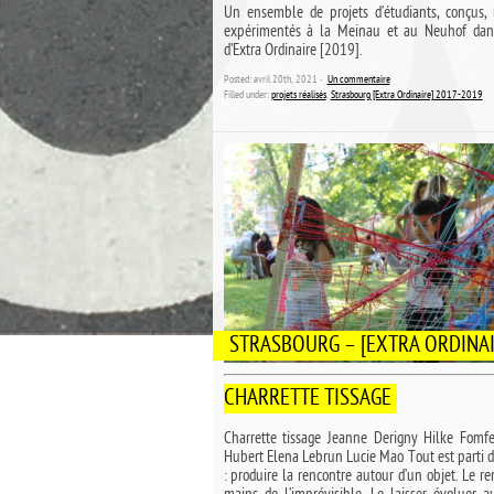
Un ensemble de projets d’étudiants, conçus, r
expérimentés à la Meinau et au Neuhof dan
d’Extra Ordinaire [2019].
Posted: avril 20th, 2021 ˑ
Un commentaire
Filled under:
projets réalisés
,
Strasbourg [Extra Ordinaire] 2017-2019
STRASBOURG – [EXTRA ORDINAI
CHARRETTE TISSAGE
Charrette tissage Jeanne Derigny Hilke Fomfe
Hubert Elena Lebrun Lucie Mao Tout est parti 
: produire la rencontre autour d’un objet. Le r