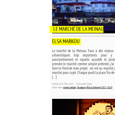
LE MARCHÉ DE LA MEINAU
ELSA MARKOU
Le marché de la Meinau Face à des enjeux 
urbanistiques trop importants pour y i
ponctuellement et repartir aussitôt et plu
prendre le marché comme simple prétexte, j’ai 
faire le fond de mon projet : on est au marché,
marché pour sujet. Chaque jeudi la place Île-de
[…]
Posted: avril 19th, 2021 ˑ
Comments Closed
Filled under:
projets réalisés
,
Strasbourg [Extra Ordinaire] 2017-2019