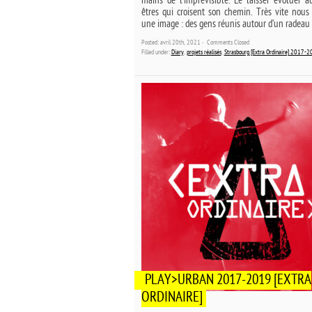
mains de l’imprévisible. Le laisser évoluer a
êtres qui croisent son chemin. Très vite nous
une image : des gens réunis autour d’un radeau
Posted: avril 20th, 2021 ˑ
Comments Closed
Filled under:
Diary
,
projets réalisés
,
Strasbourg [Extra Ordinaire] 2017-
PLAY>URBAN 2017-2019 [EXTRA
ORDINAIRE]