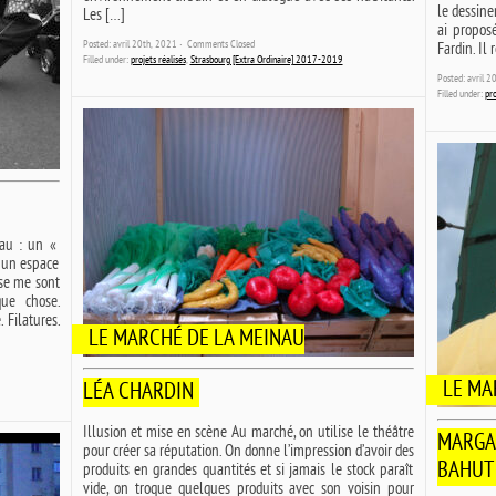
le dessiner
Les […]
ai proposé
Posted: avril 20th, 2021 ˑ
Comments Closed
Fardin. Il
Filled under:
projets réalisés
,
Strasbourg [Extra Ordinaire] 2017-2019
Posted: avril 
Filled under:
pro
au : un «
s un espace
rse me sont
que chose.
 Filatures.
LE MARCHÉ DE LA MEINAU
LE MA
LÉA CHARDIN
Illusion et mise en scène Au marché, on utilise le théâtre
MARGA
pour créer sa réputation. On donne l’impression d’avoir des
BAHUT
produits en grandes quantités et si jamais le stock paraît
vide, on troque quelques produits avec son voisin pour