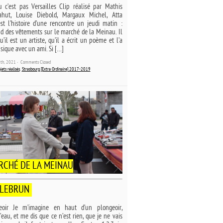
 c’est pas Versailles Clip réalisé par Mathis
ahut, Louise Diebold, Margaux Michel, Atta
st l’histoire d’une rencontre un jeudi matin :
d des vêtements sur le marché de la Meinau. Il
u’il est un artiste, qu’il a écrit un poème et l’a
ique avec un ami. Si […]
19th, 2021 ˑ
Comments Closed
jets réalisés
,
Strasbourg [Extra Ordinaire] 2017-2019
RCHÉ DE LA MEINAU
 LEBRUN
eoir Je m’imagine en haut d’un plongeoir,
l’eau, et me dis que ce n’est rien, que je ne vais