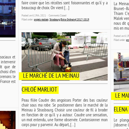
faire croire que les récoltes sont foisonnantes et qu’il y a
La Meinau
beaucoup de choix. On vient […]
Brunet–B
Thiam C’e
Posted: avril 19th, 2021 ˑ
Comments Closed
Malek ven
Filled under:
projets réalisés
,
Strasbourg [Extra Ordinaire] 2017-2019
nous dit q
mis en mus
Posted: avril 
Filled under:
pro
sociaux et
ntervenir
tôt que de
choisi d’en
LE MARCHÉ DE LA MEINAU
 prenons le
-France est
CHLOÉ MARLIOT
LE MA
Peau filée Coudre des angoisses Porter des bas couleur
chair sous ma robe. Se positionner dans le marché de la
ELENA
Meinau à Strasbourg. Choisir une couleur de fil à broder
en fonction de ce qu’il y a autour. Coudre une sensation,
un mot entendu, une forme observée. Contorsionner mon
Le plong
corps pour y parvenir. Au départ, […]
j’observe 