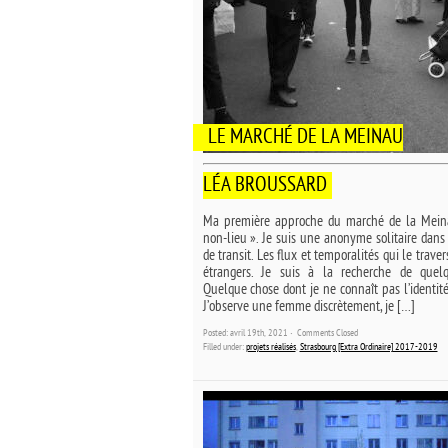
LE MARCHÉ DE LA MEINAU
LÉA BROUSSARD
Ma première approche du marché de la Mein
non-lieu ». Je suis une anonyme solitaire dan
de transit. Les flux et temporalités qui le trave
étrangers. Je suis à la recherche de quel
Quelque chose dont je ne connaît pas l’identité.
J’observe une femme discrètement, je […]
Posted: avril 19th, 2021 ˑ
Comments Closed
Filled under:
projets réalisés
,
Strasbourg [Extra Ordinaire] 2017-2019