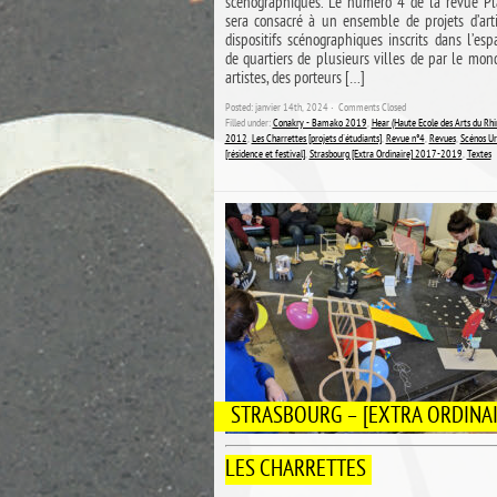
scénographiques. Le numéro 4 de la revue P
sera consacré à un ensemble de projets d’arti
dispositifs scénographiques inscrits dans l’es
de quartiers de plusieurs villes de par le mon
artistes, des porteurs […]
Posted: janvier 14th, 2024 ˑ
Comments Closed
Filled under:
Conakry - Bamako 2019
,
Hear (Haute Ecole des Arts du Rhi
2012
,
Les Charrettes [projets d'étudiants]
,
Revue n°4
,
Revues
,
Scénos Ur
[résidence et festival]
,
Strasbourg [Extra Ordinaire] 2017-2019
,
Textes
STRASBOURG – [EXTRA ORDINAI
LES CHARRETTES