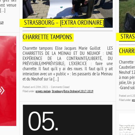
u grès des
 est venue
 […]
STRASBOURG – [EXTRA ORDINAIRE]
2019
STRAS
CHARRETTE TAMPONS
Charrette tampons Elise Jacques Marie Guillot LES
CHARR
CHARRETTES DE LA MEINAU ET DU NEUHOF : UNE
EXPÉRIENCE DE LA CONTRAINTE/LIBERTÉ, DU
Charrette
PRÉVISIBLE/IMPRÉVISIBLE; L’EXERCICE : faire une
Caudrelier
charrette. Il faut qu’il y ai des roues. Il faut qu’il y ait
Neuhof 12:0
interaction avec un « public » : les passants de la Meinau
à mon père,
et du Neuhof sur la […]
jolie, Un 
Posted: avril 20th, 2021 ˑ
Comments Closed
-Grand sol
Filled under:
projets réalisés
,
Strasbourg [Extra Ordinaire] 2017-2019
Posted: avril 
Filled under:
pro