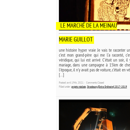
LE MARCHÉ DE LA MEINAU
MARIE GUILLOT
une histoire hyper vraie Je vais te raconter un
c’est mon grand-père qui me l’a raconté, c’e
véridique, qui lui est arrivé. C’était un soir, il
mariage, dans une campagne à 15km de chez
l’époque, il n’y avait pas de voiture, c’était en vé
[…]
Posted: avril 19th, 2021 ˑ
Comments Closed
Filled under:
projets réalisés
,
Strasbourg [Extra Ordinaire] 2017-2019