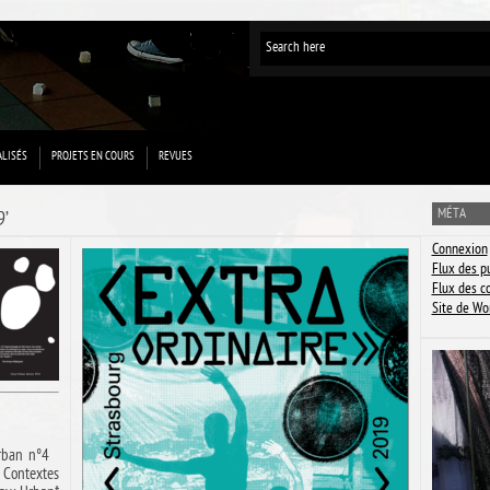
ALISÉS
PROJETS EN COURS
REVUES
MÉTA
9’
Connexion
Flux des p
Flux des 
Site de Wo
>urban n°4
 Contextes