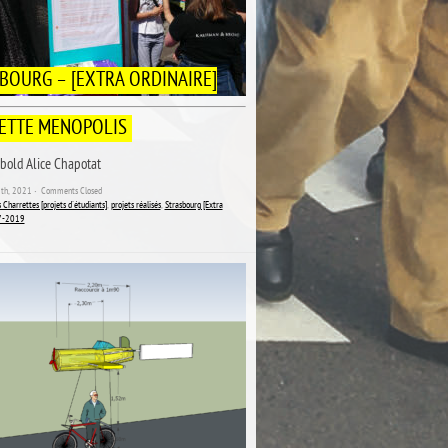
BOURG – [EXTRA ORDINAIRE]
ETTE MENOPOLIS
bold Alice Chapotat
25th, 2021 ˑ
Comments Closed
 Charrettes [projets d'étudiants]
,
projets réalisés
,
Strasbourg [Extra
17-2019