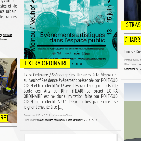
lay>Urban*
stes et de
pace urbain
de, par des
STRAS
n)
,
Kinshasa
CHARR
baines
Louise Die
Posted: avril 
EXTRA ORDINAIRE
Filled under:
Les
Ordinaire] 20
Extra Ordinaire / Scénographies Urbaines à la Meinau et
au Neuhof Résidence événement présentée par POLE-SUD
CDCN et le collectif ScU2 avec l’Espace Django et la Haute
Ecole des Arts du Rhin (HEAR) Le projet EXTRA
ORDINAIRE est né d’une invitation faite par POLE-SUD
CDCN au collectif ScU2. Deux autres partenaires se
joignent ensuite à ce […]
Posted: avril 25th, 2021 ˑ
Comments Closed
RE]
Filled under:
projets réalisés
,
Strasbourg [Extra Ordinaire] 2017-2019