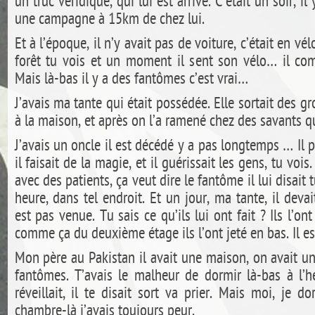
un truc véridique, qui lui est arrivé. C’était un soir, i
une campagne à 15km de chez lui.
Et à l’époque, il n’y avait pas de voiture, c’était en vél
forêt tu vois et un moment il sent son vélo… il co
Mais là-bas il y a des fantômes c’est vrai…
J’avais ma tante qui était possédée. Elle sortait des gr
à la maison, et après on l’a ramené chez des savants qui
J’avais un oncle il est décédé y a pas longtemps … Il p
il faisait de la magie, et il guérissait les gens, tu vois
avec des patients, ça veut dire le fantôme il lui disait t
heure, dans tel endroit. Et un jour, ma tante, il devai
est pas venue. Tu sais ce qu’ils lui ont fait ? Ils l’on
comme ça du deuxième étage ils l’ont jeté en bas. Il e
Mon père au Pakistan il avait une maison, on avait un
fantômes. T’avais le malheur de dormir là-bas à l’h
réveillait, il te disait sort va prier. Mais moi, je 
chambre-là j’avais toujours peur.