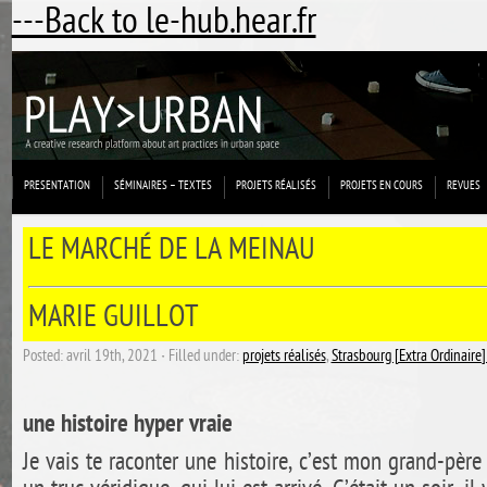
---Back to le-hub.hear.fr
PRESENTATION
SÉMINAIRES – TEXTES
PROJETS RÉALISÉS
PROJETS EN COURS
REVUES
LE MARCHÉ DE LA MEINAU
MARIE GUILLOT
Posted: avril 19th, 2021 ˑ Filled under:
projets réalisés
,
Strasbourg [Extra Ordinair
une histoire hyper vraie
Je vais te raconter une histoire, c’est mon grand-père 