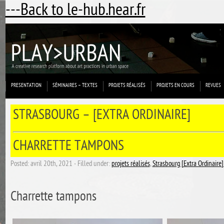
---Back to le-hub.hear.fr
PRESENTATION
SÉMINAIRES – TEXTES
PROJETS RÉALISÉS
PROJETS EN COURS
REVUES
STRASBOURG – [EXTRA ORDINAIRE]
CHARRETTE TAMPONS
Posted: avril 20th, 2021 ˑ Filled under:
projets réalisés
,
Strasbourg [Extra Ordinair
Charrette tampons