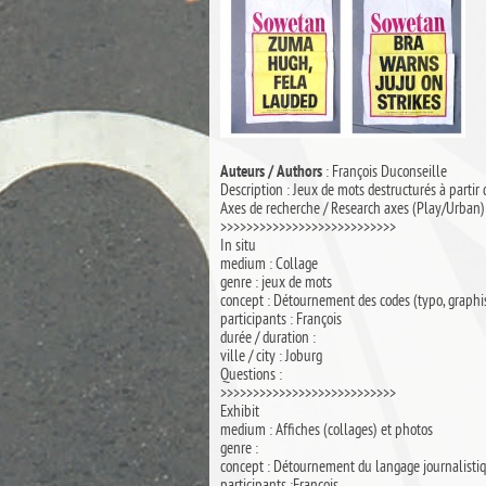
: François Duconseille
Auteurs / Authors
Description : Jeux de mots destructurés à partir
Axes de recherche / Research axes (Play/Urban)
>>>>>>>>>>>>>>>>>>>>>>>>>>>
In situ
medium : Collage
genre : jeux de mots
concept : Détournement des codes (typo, graphi
participants : François
durée / duration :
ville / city : Joburg
Questions :
>>>>>>>>>>>>>>>>>>>>>>>>>>>
Exhibit
medium : Affiches (collages) et photos
genre :
concept : Détournement du langage journalisti