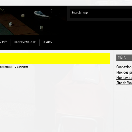
ALISÉS
PROJETS EN COURS
REVUES
MÉTA
Connexion
ojets réalisés
ˑ
2 Comments
Flux des p
Flux des 
Site de Wo