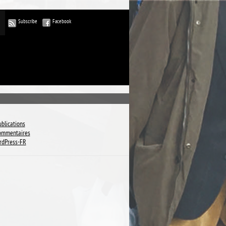
Subscribe
Facebook
ublications
commentaires
rdPress-FR