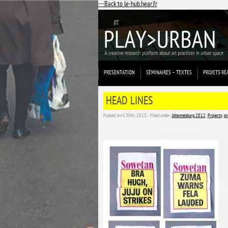
---Back to le-hub.hear.fr
PRESENTATION
SÉMINAIRES – TEXTES
PROJETS RÉ
HEAD LINES
Posted: avril 30th, 2013 ˑ Filled under:
Johannesburg 2012
,
Projects
,
pr