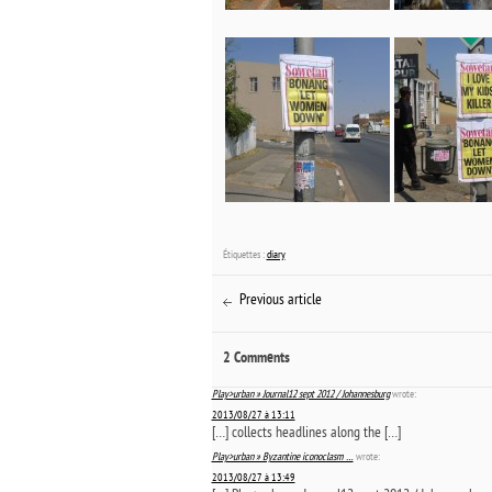
Étiquettes :
diary
Previous article
2 Comments
Play>urban » Journal12 sept 2012 / Johannesburg
wrote:
2013/08/27 à 13:11
[…] collects headlines along the […]
Play>urban » Byzantine iconoclasm …
wrote:
2013/08/27 à 13:49