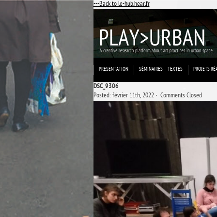
---Back to le-hub.hear.fr
PRESENTATION
SÉMINAIRES – TEXTES
PROJETS RÉ
DSC_9306
Posted: février 11th, 2022 ˑ
Comments Closed