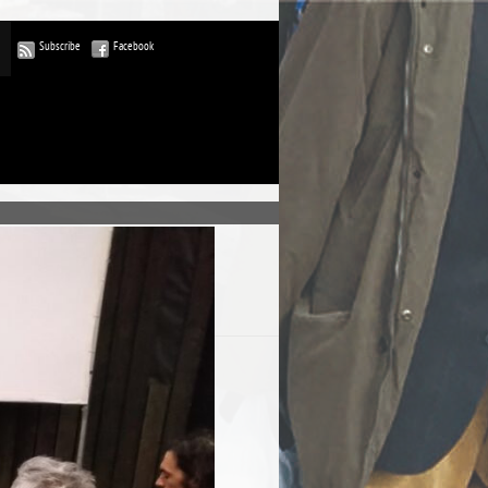
Subscribe
Facebook
ublications
commentaires
rdPress-FR