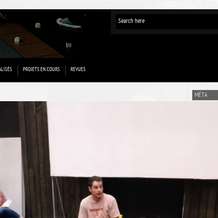
ALISÉS
PROJETS EN COURS
REVUES
MÉTA
Connexion
Flux des p
Flux des 
Site de Wo