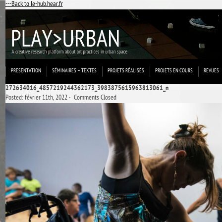
---Back to le-hub.hear.fr
PRESENTATION
SÉMINAIRES – TEXTES
PROJETS RÉALISÉS
PROJETS EN COURS
REVUES
272634016_4857219244362173_3983875615963813061_n
Posted: février 11th, 2022 ˑ
Comments Closed