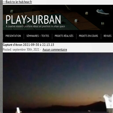
---Back to le-hub.hear.fr
PRESENTATION
SÉMINAIRES – TEXTES
PROJETS RÉALISÉS
PROJETS EN COURS
REVUES
Capture d’écran 2021-09-30 à 22.13.15
Posted: septembre 30th, 2021 ˑ
Aucun commentaire