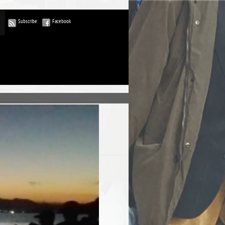
Subscribe
Facebook
ublications
commentaires
rdPress-FR