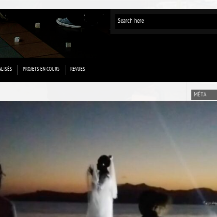
ALISÉS
PROJETS EN COURS
REVUES
MÉTA
Connexion
Flux des p
Flux des 
Site de Wo