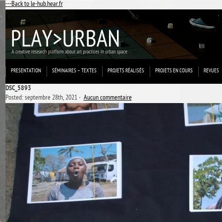
---Back to le-hub.hear.fr
PRESENTATION
SÉMINAIRES – TEXTES
PROJETS RÉALISÉS
PROJETS EN COURS
REVUES
DSC_5893
Posted: septembre 28th, 2021 ˑ
Aucun commentaire