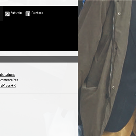
Subscribe
Facebook
ublications
commentaires
rdPress-FR