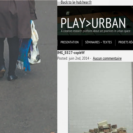
---Back to le-hub.hear.fr
PRESENTATION
SÉMINAIRES – TEXTES
PROJETS RÉ
IMG_8827-copieW
Posted: juin 2nd, 2014 ˑ
Aucun commentaire