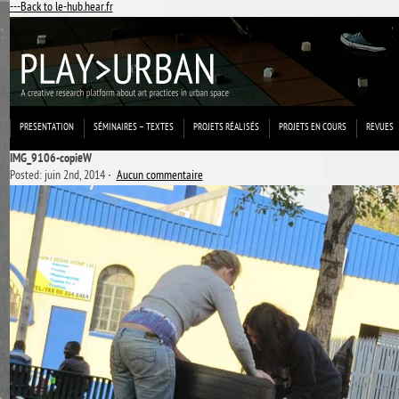
---Back to le-hub.hear.fr
PRESENTATION
SÉMINAIRES – TEXTES
PROJETS RÉALISÉS
PROJETS EN COURS
REVUES
IMG_9106-copieW
Posted: juin 2nd, 2014 ˑ
Aucun commentaire