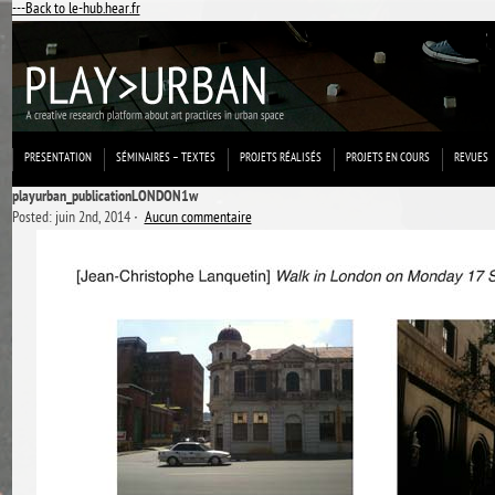
---Back to le-hub.hear.fr
PRESENTATION
SÉMINAIRES – TEXTES
PROJETS RÉALISÉS
PROJETS EN COURS
REVUES
playurban_publicationLONDON1w
Posted: juin 2nd, 2014 ˑ
Aucun commentaire