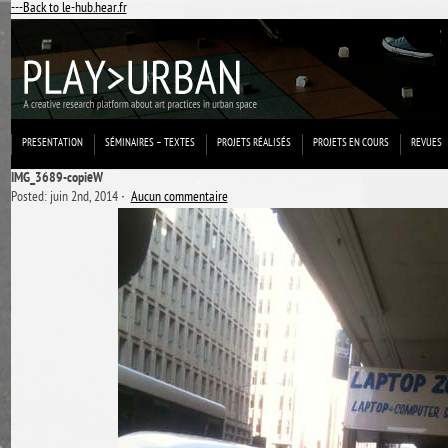
---Back to le-hub.hear.fr
PRESENTATION
SÉMINAIRES – TEXTES
PROJETS RÉALISÉS
PROJETS EN COURS
REVUES
IMG_3689-copieW
Posted: juin 2nd, 2014 ˑ
Aucun commentaire