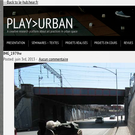
---Back to le-hub.hear.fr
PRESENTATION
SÉMINAIRES – TEXTES
PROJETS RÉALISÉS
PROJETS EN COURS
REVUES
IMG_1979w
Posted: juin 3rd, 2013 ˑ
Aucun commentaire