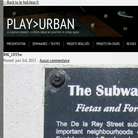
---Back to le-hub.hear.fr
PRESENTATION
SÉMINAIRES – TEXTES
PROJETS RÉALISÉS
PROJETS EN COURS
REVUES
IMG_1955w
Posted: juin 3rd, 2013 ˑ
Aucun commentaire