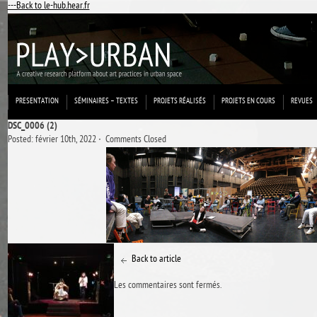
---Back to le-hub.hear.fr
PRESENTATION
SÉMINAIRES – TEXTES
PROJETS RÉALISÉS
PROJETS EN COURS
REVUES
DSC_0006 (2)
Posted: février 10th, 2022 ˑ
Comments Closed
Back to article
Les commentaires sont fermés.