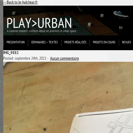
---Back to le-hub.hear.fr
PRESENTATION
SÉMINAIRES – TEXTES
PROJETS RÉALISÉS
PROJETS EN COURS
REVUES
IMG_9882
Posted: septembre 24th, 2021 ˑ
Aucun commentaire