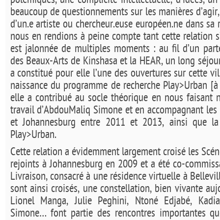
polémiques, une complicité intellectuelle, d’idées, u
beaucoup de questionnements sur les manières d’agir, 
d’un.e artiste ou chercheur.euse européen.ne dans sa 
nous en rendions à peine compte tant cette relation s’
est jalonnée de multiples moments : au fil d’un parte
des Beaux-Arts de Kinshasa et la HEAR, un long séjour
a constitué pour elle l’une des ouvertures sur cette vi
naissance du programme de recherche Play>Urban [à 
elle a contribué au socle théorique en nous faisant
travail d’AbdouMaliq Simone et en accompagnant les 
et
Johannesburg
entre 2011 et 2013, ainsi que la
Play>Urban.
Cette relation a évidemment largement croisé les Scén
rejoints à Johannesburg en 2009 et a été co-commiss
Livraison, consacré à une résidence virtuelle à Bellevil
sont ainsi croisés, une constellation, bien vivante aujo
Lionel Manga,
Julie Peghini, Nton
é Edjabé, Kadi
Simone… font partie des rencontres importantes qu