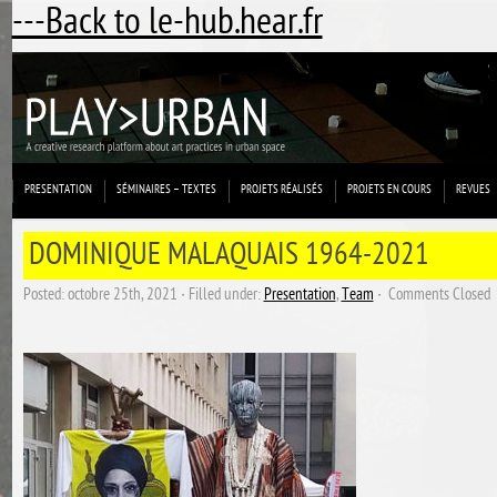
---Back to le-hub.hear.fr
PRESENTATION
SÉMINAIRES – TEXTES
PROJETS RÉALISÉS
PROJETS EN COURS
REVUES
DOMINIQUE MALAQUAIS 1964-2021
Posted: octobre 25th, 2021 ˑ Filled under:
Presentation
,
Team
ˑ
Comments Closed