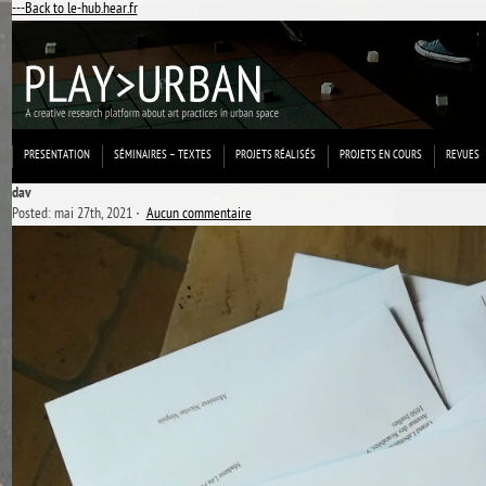
---Back to le-hub.hear.fr
PRESENTATION
SÉMINAIRES – TEXTES
PROJETS RÉALISÉS
PROJETS EN COURS
REVUES
dav
Posted: mai 27th, 2021 ˑ
Aucun commentaire