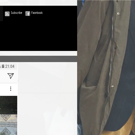
Subscribe
Facebook
ublications
commentaires
rdPress-FR