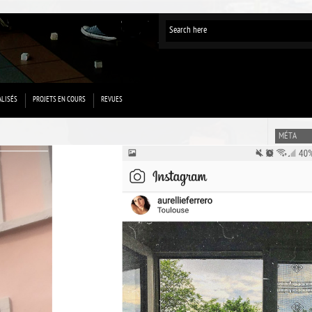
ALISÉS
PROJETS EN COURS
REVUES
MÉTA
Connexion
Flux des p
Flux des 
Site de Wo