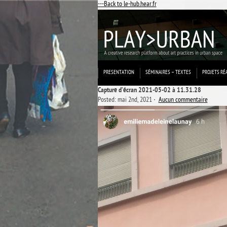
---Back to le-hub.hear.fr
PRESENTATION
SÉMINAIRES – TEXTES
PROJETS RÉ
Capture d’écran 2021-05-02 à 11.31.28
Posted: mai 2nd, 2021 ˑ
Aucun commentaire