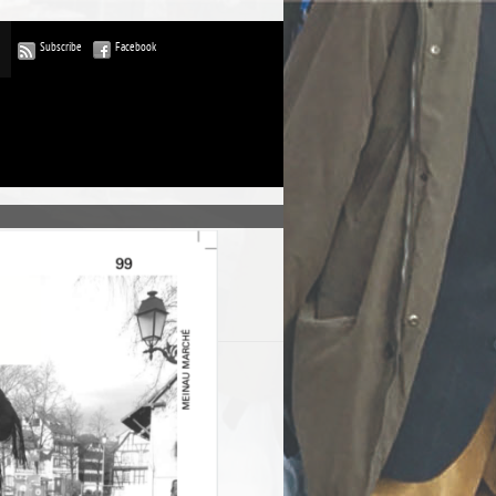
Subscribe
Facebook
ublications
commentaires
rdPress-FR