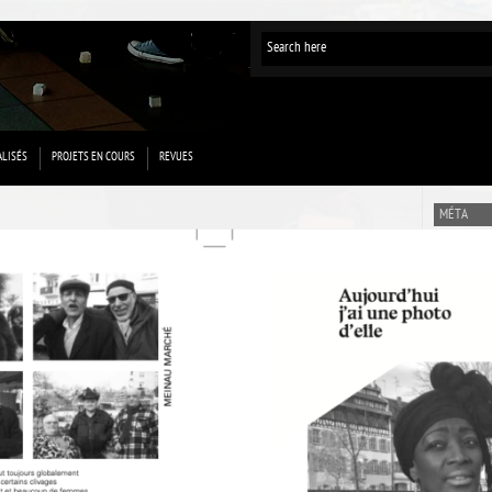
ALISÉS
PROJETS EN COURS
REVUES
MÉTA
Connexion
Flux des p
Flux des 
Site de Wo