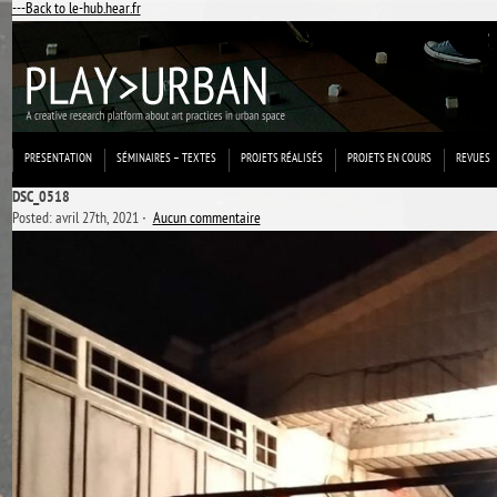
---Back to le-hub.hear.fr
PRESENTATION
SÉMINAIRES – TEXTES
PROJETS RÉALISÉS
PROJETS EN COURS
REVUES
DSC_0518
Posted: avril 27th, 2021 ˑ
Aucun commentaire