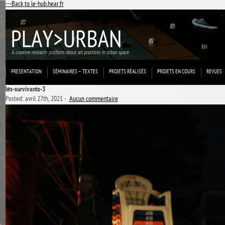
---Back to le-hub.hear.fr
PRESENTATION
SÉMINAIRES – TEXTES
PROJETS RÉALISÉS
PROJETS EN COURS
REVUES
les-survivants-3
Posted: avril 27th, 2021 ˑ
Aucun commentaire