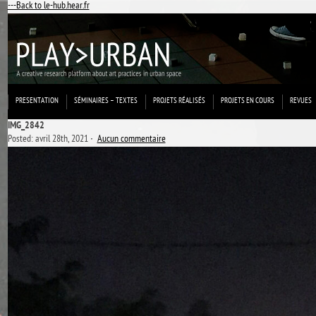
---Back to le-hub.hear.fr
PRESENTATION
SÉMINAIRES – TEXTES
PROJETS RÉALISÉS
PROJETS EN COURS
REVUES
IMG_2842
Posted: avril 28th, 2021 ˑ
Aucun commentaire