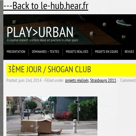
---Back to le-hub.hear.fr
PRESENTATION
SÉMINAIRES – TEXTES
PROJETS RÉALISÉS
PROJETS EN COURS
REVUES
3ÈME JOUR / SHOGAN CLUB
Posted: juin 2nd, 2014 ˑ Filled under:
projets réalisés
,
Strasbourg 2011
ˑ
Comments