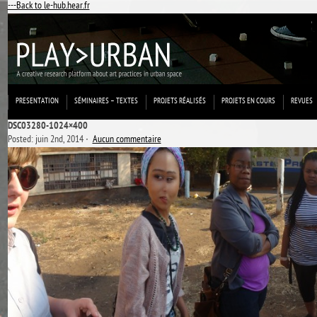
---Back to le-hub.hear.fr
PRESENTATION
SÉMINAIRES – TEXTES
PROJETS RÉALISÉS
PROJETS EN COURS
REVUES
DSC03280-1024×400
Posted: juin 2nd, 2014 ˑ
Aucun commentaire