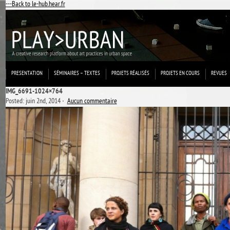
---Back to le-hub.hear.fr
PRESENTATION
SÉMINAIRES – TEXTES
PROJETS RÉALISÉS
PROJETS EN COURS
REVUES
IMG_6691-1024×764
Posted: juin 2nd, 2014 ˑ
Aucun commentaire