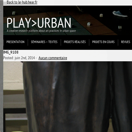
---Back to le-hub.hear.fr
PRESENTATION
SÉMINAIRES – TEXTES
PROJETS RÉALISÉS
PROJETS EN COURS
REVUES
IMG_9108
Posted: juin 2nd, 2014 ˑ
Aucun commentaire