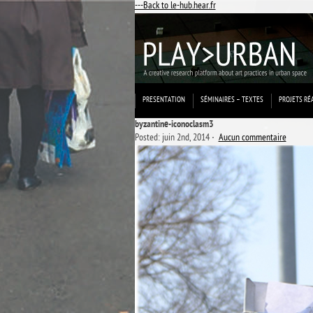
---Back to le-hub.hear.fr
PRESENTATION
SÉMINAIRES – TEXTES
PROJETS RÉ
byzantine-iconoclasm3
Posted: juin 2nd, 2014 ˑ
Aucun commentaire