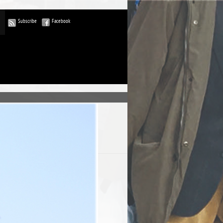
Subscribe
Facebook
ublications
commentaires
rdPress-FR