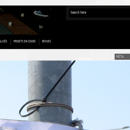
ALISÉS
PROJETS EN COURS
REVUES
MÉTA
Connexion
Flux des p
Flux des 
Site de Wo