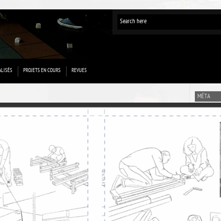
ALISÉS
PROJETS EN COURS
REVUES
MÉTA
Connexion
Flux des p
Flux des 
Site de Wo