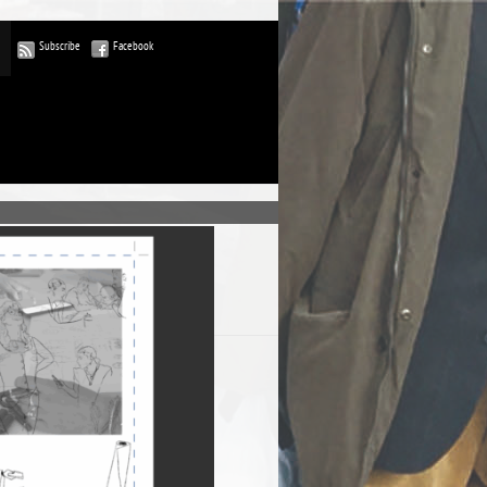
Subscribe
Facebook
ublications
commentaires
rdPress-FR