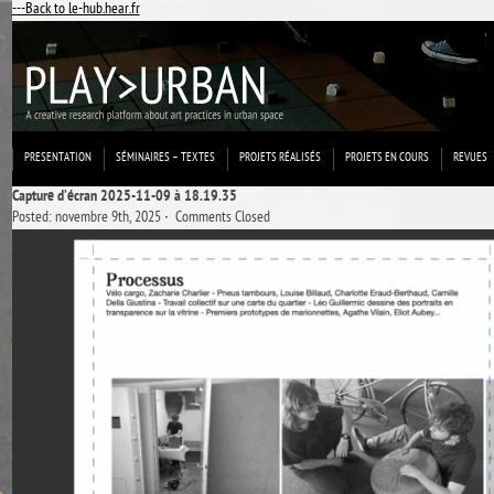
---Back to le-hub.hear.fr
PRESENTATION
SÉMINAIRES – TEXTES
PROJETS RÉALISÉS
PROJETS EN COURS
REVUES
Capture d’écran 2025-11-09 à 18.19.35
Posted: novembre 9th, 2025 ˑ
Comments Closed