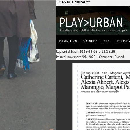
---Back to le-hub.hear.fr
PRESENTATION
SÉMINAIRES – TEXTES
PROJETS RÉ
Capture d’écran 2025-11-09 à 18.15.39
Posted: novembre 9th, 2025 ˑ
Comments Closed