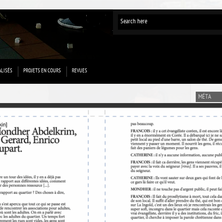
ALISÉS
PROJETS EN COURS
REVUES
MÉTA
Connexion
Flux des p
Flux des 
Site de Wo