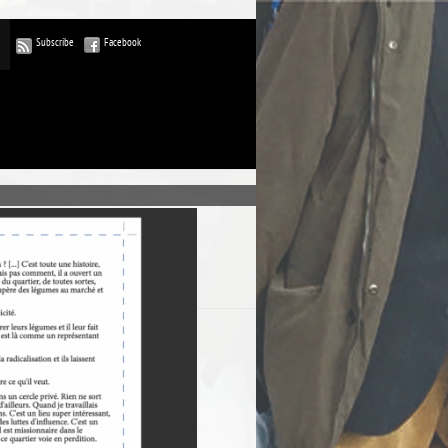
Subscribe
Facebook
ublications
commentaires
rdPress-FR