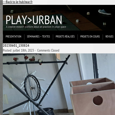
---Back to le-hub.hear.fr
PRESENTATION
SÉMINAIRES – TEXTES
PROJETS RÉALISÉS
PROJETS EN COURS
REVUES
20230601_150824
Posted: juillet 18th, 2023 ˑ
Comments Closed