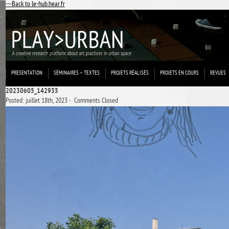
---Back to le-hub.hear.fr
PRESENTATION
SÉMINAIRES – TEXTES
PROJETS RÉALISÉS
PROJETS EN COURS
REVUES
20230605_142935
Posted: juillet 18th, 2023 ˑ
Comments Closed