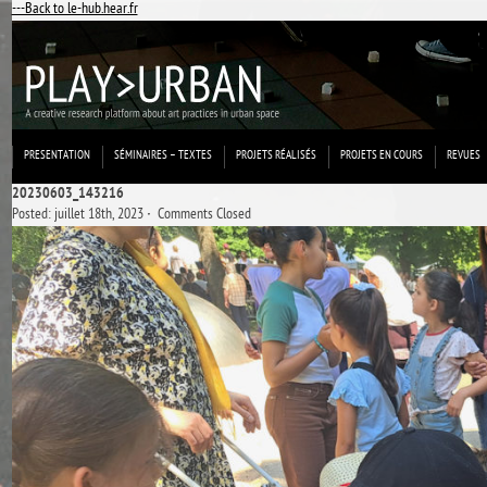
---Back to le-hub.hear.fr
PRESENTATION
SÉMINAIRES – TEXTES
PROJETS RÉALISÉS
PROJETS EN COURS
REVUES
20230603_143216
Posted: juillet 18th, 2023 ˑ
Comments Closed