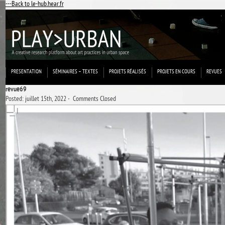
---Back to le-hub.hear.fr
PRESENTATION
SÉMINAIRES – TEXTES
PROJETS RÉALISÉS
PROJETS EN COURS
REVUES
revue69
Posted: juillet 15th, 2022 ˑ
Comments Closed