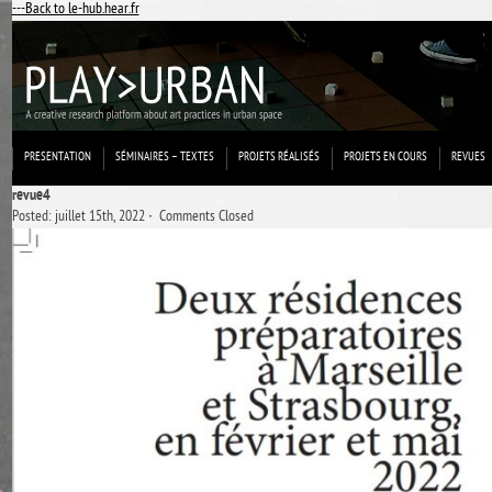
---Back to le-hub.hear.fr
PRESENTATION
SÉMINAIRES – TEXTES
PROJETS RÉALISÉS
PROJETS EN COURS
REVUES
revue4
Posted: juillet 15th, 2022 ˑ
Comments Closed