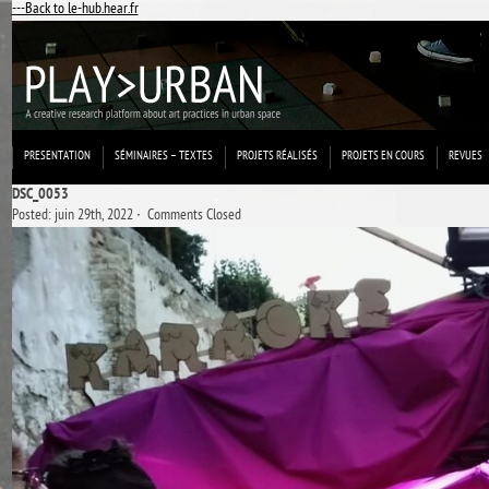
---Back to le-hub.hear.fr
PRESENTATION
SÉMINAIRES – TEXTES
PROJETS RÉALISÉS
PROJETS EN COURS
REVUES
DSC_0053
Posted: juin 29th, 2022 ˑ
Comments Closed