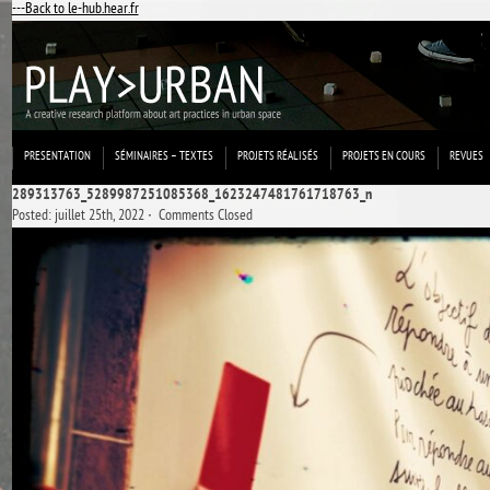
---Back to le-hub.hear.fr
PRESENTATION
SÉMINAIRES – TEXTES
PROJETS RÉALISÉS
PROJETS EN COURS
REVUES
289313763_5289987251085368_1623247481761718763_n
Posted: juillet 25th, 2022 ˑ
Comments Closed