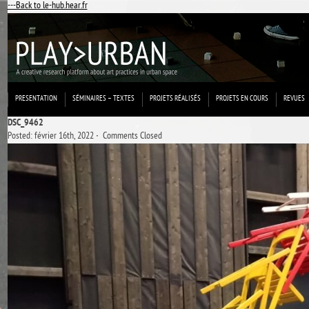
---Back to le-hub.hear.fr
PRESENTATION
SÉMINAIRES – TEXTES
PROJETS RÉALISÉS
PROJETS EN COURS
REVUES
DSC_9462
Posted: février 16th, 2022 ˑ
Comments Closed