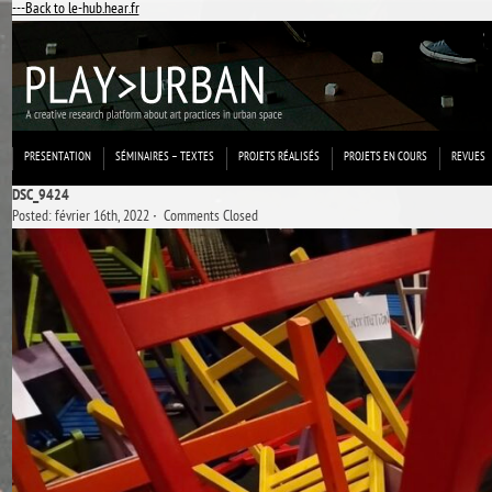
---Back to le-hub.hear.fr
PRESENTATION
SÉMINAIRES – TEXTES
PROJETS RÉALISÉS
PROJETS EN COURS
REVUES
DSC_9424
Posted: février 16th, 2022 ˑ
Comments Closed