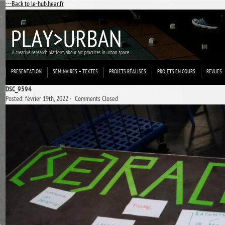
---Back to le-hub.hear.fr
PRESENTATION
SÉMINAIRES – TEXTES
PROJETS RÉALISÉS
PROJETS EN COURS
REVUES
DSC_9594
Posted: février 19th, 2022 ˑ
Comments Closed