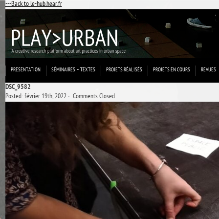
---Back to le-hub.hear.fr
PRESENTATION
SÉMINAIRES – TEXTES
PROJETS RÉALISÉS
PROJETS EN COURS
REVUES
DSC_9582
Posted: février 19th, 2022 ˑ
Comments Closed