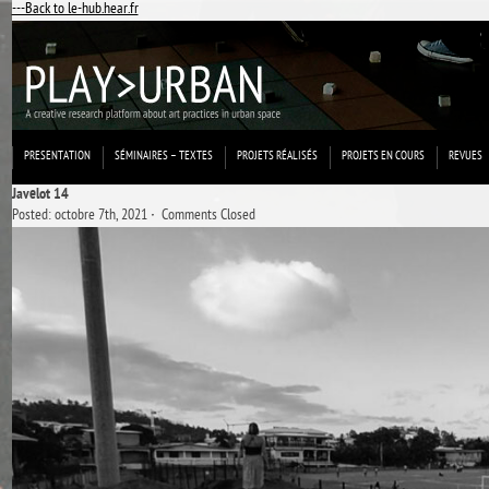
---Back to le-hub.hear.fr
PRESENTATION
SÉMINAIRES – TEXTES
PROJETS RÉALISÉS
PROJETS EN COURS
REVUES
Javelot 14
Posted: octobre 7th, 2021 ˑ
Comments Closed