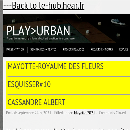
---Back to le-hub.hear.fr
PRESENTATION
SÉMINAIRES – TEXTES
PROJETS RÉALISÉS
PROJETS EN COURS
REVUES
MAYOTTE-ROYAUME DES FLEURS
ESQUISSER#10
CASSANDRE ALBERT
Posted: septembre 24th, 2021 ˑ Filled under:
Mayotte 2021
ˑ
Comments Closed