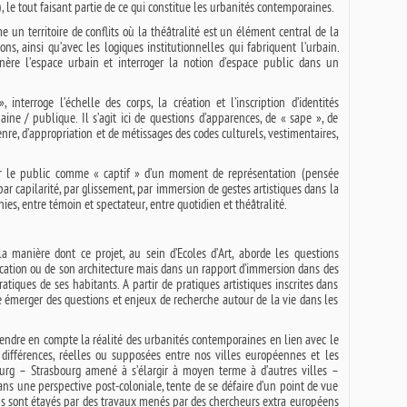
 le tout faisant partie de ce qui constitue les urbanités contemporaines.
 un territoire de conflits où la théâtralité est un élément central de la
ns, ainsi qu’avec les logiques institutionnelles qui fabriquent l’urbain.
ère l’espace urbain et interroger la notion d’espace public dans un
terroge l’échelle des corps, la création et l’inscription d’identités
ine / publique. Il s’agit ici de questions d’apparences, de « sape », de
enre, d’appropriation et de métissages des codes culturels, vestimentaires,
r le public comme « captif » d’un moment de représentation (pensée
i par capilarité, par glissement, par immersion de gestes artistiques dans la
nies, entre témoin et spectateur, entre quotidien et théâtralité.
a manière dont ce projet, au sein d’Ecoles d’Art, aborde les questions
ification ou de son architecture mais dans un rapport d’immersion dans des
tiques de ses habitants. A partir de pratiques artistiques inscrites dans
e émerger des questions et enjeux de recherche autour de la vie dans les
rendre en compte la réalité des urbanités contemporaines en lien avec le
s différences, réelles ou supposées entre nos villes européennes et les
rg – Strasbourg amené à s’élargir à moyen terme à d’autres villes –
ans une perspective post-coloniale, tente de se défaire d’un point de vue
ons sont étayés par des travaux menés par des chercheurs extra européens