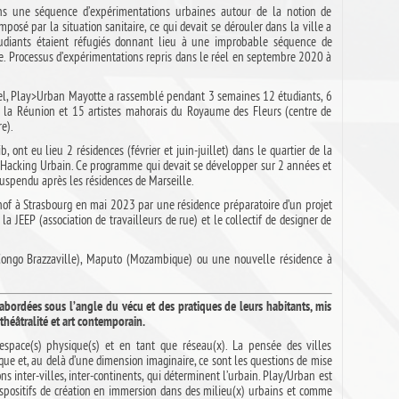
s une séquence d’expérimentations urbaines autour de la notion de
osé par la situation sanitaire, ce qui devait se dérouler dans la ville a
udiants étaient réfugiés donnant lieu à une improbable séquence de
. Processus d’expérimentations repris dans le réel en septembre 2020 à
el,
Play>Urban Mayotte a rassemblé pendant 3 semaines 12 étudiants, 6
e la Réunion et 15 artistes mahorais du Royaume des Fleurs (centre de
e).
 ont eu lieu 2 résidences (février et juin-juillet) dans le quartier de la
e Hacking Urbain. Ce programme qui devait se développer sur 2 années et
suspendu après les résidences de Marseille.
uhof à Strasbourg en mai 2023 par une résidence préparatoire d’un projet
JEEP (association de travailleurs de rue) et le collectif de designer de
 (Congo Brazzaville), Maputo (Mozambique) ou une nouvelle résidence à
bordées sous l’angle du vécu et des pratiques de leurs habitants, mis
théâtralité et art contemporain.
’espace(s) physique(s) et en tant que réseau(x). La pensée des villes
que et, au delà d’une dimension imaginaire, ce sont les questions de mise
ns inter-villes, inter-continents, qui déterminent l’urbain. Play/Urban est
positifs de création en immersion dans des milieu(x) urbains et comme