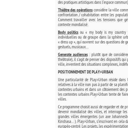
des pratiques artistiques dans l’espace commun),
considère la ville comme
Théâtre des opérations
confrontation / cohabitation entre les populatio
Comment travailler avec les tensions que gén
contexte mondialisé.
ou « my body is my country », in
Body politics
individuelles ou de groupe dans la sphère urba
« dress up », qui ouvrent sur des questions de g
gestuels, musicaux…
: plutôt que de considére
Generate audiences
théâtrale), il s’agit de penser des dispositifs qu
ville, inventent des situations complexes, indéfi
POSITIONNEMENT DE PLAY>URBAN
Une particularité de Play>Urban réside dans l
relatives à la ville non pas à partir de sa plan
contextes urbains et dans un côtoiement des pra
les contextes urbains Play>Urban tente de fair
villes.
Ce programme choisit aussi de regarder et de p
devenir mondialisé des villes, et interroge le
grandes villes émergentes (un axe Johannesbu
Kinshasa… ). Play>Urban, s’inscrivant en cela d
européo-centré. Les projets, les expérimentati