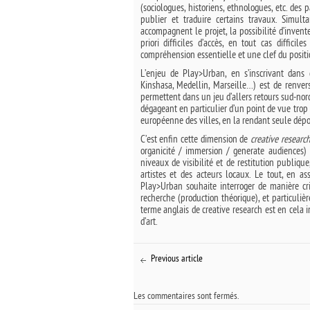
(sociologues, historiens, ethnologues, etc. des
publier et traduire certains travaux. Simult
accompagnent le projet, la possibilité d’invente
priori difficiles d’accès, en tout cas diffici
compréhension essentielle et une clef du posi
L’enjeu de Play>Urban, en s’inscrivant dans 
Kinshasa, Medellin, Marseille…) est de renver
permettent dans un jeu d’allers retours sud-nor
dégageant en particulier d’un point de vue trop 
européenne des villes, en la rendant seule dépos
C’est enfin cette dimension de
creative researc
organicité / immersion / generate audiences) 
niveaux de visibilité et de restitution publique
artistes et des acteurs locaux. Le tout, en a
Play>Urban souhaite interroger de manière crit
recherche (production théorique), et particuli
terme anglais de creative research est en cela 
d’art.
Previous article
Les commentaires sont fermés.