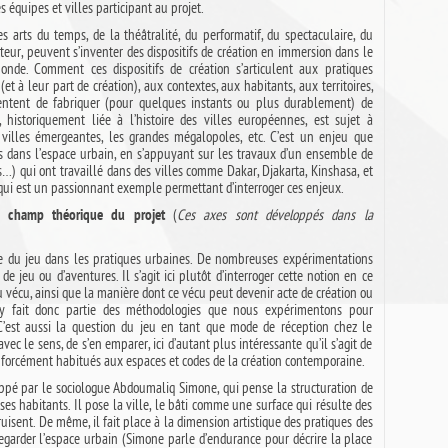
 équipes et villes participant au projet.
s arts du temps, de la théâtralité, du performatif, du spectaculaire, du
teur, peuvent s’inventer des dispositifs de création en immersion dans le
nde. Comment ces dispositifs de création s’articulent aux pratiques
et à leur part de création), aux contextes, aux habitants, aux territoires,
 tentent de fabriquer (pour quelques instants ou plus durablement) de
, historiquement liée à l’histoire des villes européennes, est sujet à
 villes émergeantes, les grandes mégalopoles, etc. C’est un enjeu que
ifs dans l’espace urbain, en s’appuyant sur les travaux d’un ensemble de
s…) qui ont travaillé dans des villes comme Dakar, Djakarta, Kinshasa, et
qui est un passionnant exemple permettant d’interroger ces enjeux.
(
Ces axes sont développés dans la
le champ théorique du projet
e du jeu dans les pratiques urbaines. De nombreuses expérimentations
de jeu ou d’aventures. Il s’agit ici plutôt d’interroger cette notion en ce
u vécu, ainsi que la manière dont ce vécu peut devenir acte de création ou
play fait donc partie des méthodologies que nous expérimentons pour
 C’est aussi la question du jeu en tant que mode de réception chez le
vec le sens, de s’en emparer, ici d’autant plus intéressante qu’il s’agit de
s forcément habitués aux espaces et codes de la création contemporaine.
pé par le sociologue Abdoumaliq Simone, qui pense la structuration de
ses habitants. Il pose la ville, le bâti comme une surface qui résulte des
truisent. De même, il fait place à la dimension artistique des pratiques des
regarder l’espace urbain (Simone parle d’endurance pour décrire la place