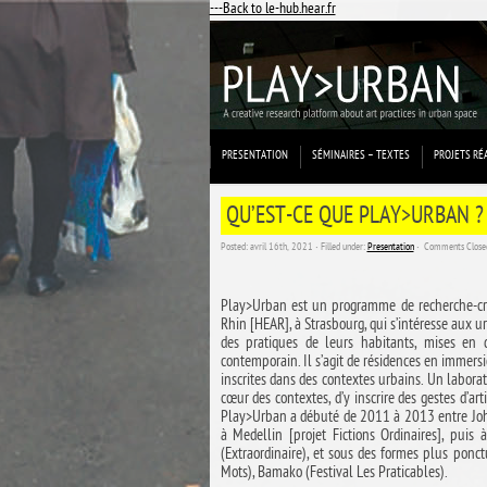
---Back to le-hub.hear.fr
PRESENTATION
SÉMINAIRES – TEXTES
PROJETS RÉ
QU’EST-CE QUE PLAY>URBAN ? 
Posted: avril 16th, 2021 ˑ Filled under:
Presentation
ˑ
Comments Close
Play>Urban est
un programme de recherche-créa
Rhin [HEAR], à Strasbourg, qui s’intéresse aux 
des pratiques de leurs habitants, mises en di
contemporain. Il s’agit de résidences en immersi
inscrites dans des contextes urbains. Un laborat
cœur des contextes, d’y inscrire des gestes d’ar
Play>Urban a débuté de 2011 à 2013 entre Johan
à Medellin [projet Fictions Ordinaires], pui
(Extraordinaire), et sous des formes plus ponc
Mots), Bamako (Festival Les Praticables).