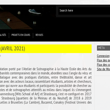
ALISÉS
PROJETS EN COURS
REVUES
(AVRIL 2021)
MÉTA
Connexion
d
Flux des p
Flux des 
tion porté par l’Atelier de Scénographie à la Haute Ecole des Arts du
Site de Wo
urbanités contemporaines dans le monde, abordées sous l’angle du vécu et
alogue avec des pratiques d’artistes, entre théâtralité, danse et art
on avec des acteurs locaux, rassemblant étudiants, artistes et chercheurs,
oire qui ouvre aux étudiants et participants la possibilité de chercher au
tistes et de scénographes attentifs au milieu dans lequel ils s’immergent.
nesburg [Wits School of Art] et Strasbourg, s’est re-configuré en 2017
s à Strasbourg [quartiers de la Meinau et du Neuhof] de 2018 à 2019
tuelles à Bruxelles (La Cambre), Bucarest, Conakry (Festival Univers des