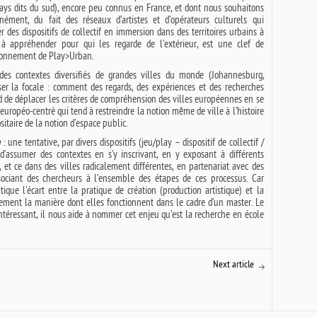
 pays dits du sud), encore peu connus en France, et dont nous souhaitons
anément, du fait des réseaux d’artistes et d’opérateurs culturels qui
r des dispositifs de collectif en immersion dans des territoires urbains à
les à appréhender pour qui les regarde de l’extérieur, est une clef de
tionnement de Play>Urban.
des contextes diversifiés de grandes villes du monde (Johannesburg,
ser la focale : comment des regards, des expériences et des recherches
d de déplacer les critères de compréhension des villes européennes en se
européo-centré qui tend à restreindre la notion même de ville à l’histoire
itaire de la notion d’espace public.
h
: une tentative, par divers dispositifs (jeu/play – dispositif de collectif /
d’assumer des contextes en s’y inscrivant, en y exposant à différents
, et ce dans des villes radicalement différentes, en partenariat avec des
ssociant des chercheurs à l’ensemble des étapes de ces processus. Car
ique l’écart entre la pratique de création (production artistique) et la
èrement la manière dont elles fonctionnent dans le cadre d’un master. Le
intéressant, il nous aide à nommer cet enjeu qu’est la recherche en école
Next article