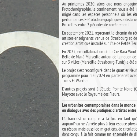
Au printemps 2020, alors que nous engagion
Protochorégraphie, le confinement nous a été imp
migré dans les espaces personnels où les ét
performances E-Protochorégraphiques à distance
Bruxelles
entre 2 périodes de confinement…
En septembre 2021, reprenant le chemin du ré
artistes-enseignants venus de Strasbourg et d
création artistique installé sur l’île de Petite Terr
En 2022, en collaboration de la Cie Rara Woulib,
Belle de Mai à Marseille autour de la notion d
sur 3 villes (Marseille-Strasbourg-Tunis) a été 
Le projet s’est reconfiguré dans le quartier Ne
programmé pour mai 2024 en partenariat avec la 
Tunis El Warcha.
D’autres projets sont à l’étude, Pointe Noire
Mayotte avec le Royaume des Fleurs.
Les urbanités contemporaines dans le monde a
en dialogue avec des pratiques d’artistes entre 
L’urbain est ici compris à la fois en tant qu
aujourd’hui ne s’arrête plus à leur espace physi
en réseau mais aussi de migrations, de circulatio
donc conçu à la fois comme un ensemble de dis