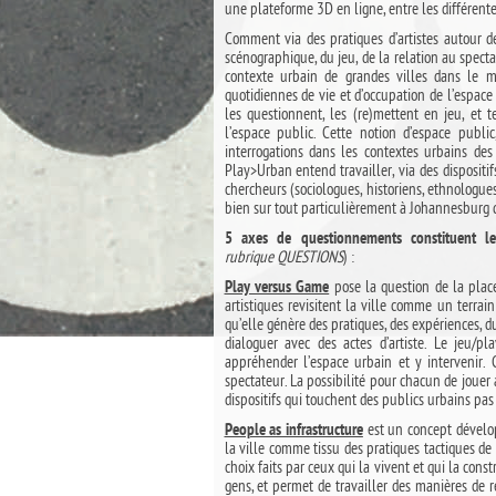
une plateforme 3D en ligne, entre les différentes
Comment via des pratiques d’artistes autour de
scénographique, du jeu, de la relation au specta
contexte urbain de grandes villes dans le mo
quotidiennes de vie et d’occupation de l’espace (
les questionnent, les (re)mettent en jeu, et
l’espace public. Cette notion d’espace public
interrogations dans les contextes urbains des
Play>Urban entend travailler, via des disposit
chercheurs (sociologues, historiens, ethnologue
bien sur tout particulièrement à Johannesburg 
5 axes de questionnements constituent 
rubrique QUESTIONS
) :
pose la question de la plac
Play versus Game
artistiques revisitent la ville comme un terrain 
qu’elle génère des pratiques, des expériences, d
dialoguer avec des actes d’artiste. Le jeu/
appréhender l’espace urbain et y intervenir.
spectateur. La possibilité pour chacun de jouer a
dispositifs qui touchent des publics urbains pa
est un concept dévelop
People as infrastructure
la ville comme tissu des pratiques tactiques de 
choix faits par ceux qui la vivent et qui la cons
gens, et permet de travailler des manières de 