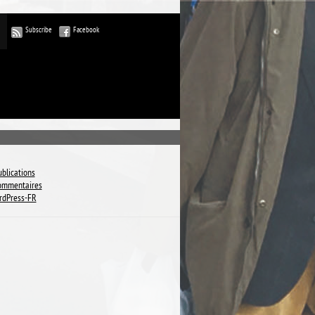
Subscribe
Facebook
ublications
commentaires
rdPress-FR