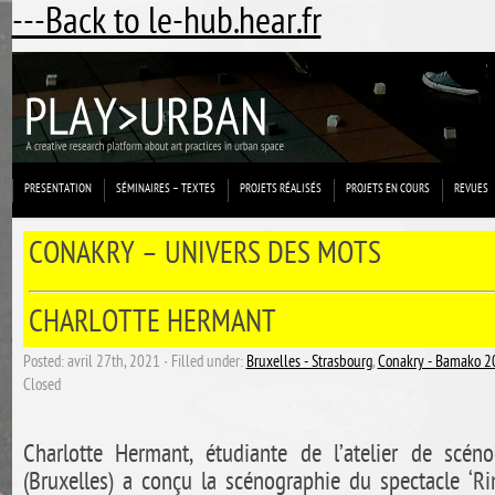
---Back to le-hub.hear.fr
PRESENTATION
SÉMINAIRES – TEXTES
PROJETS RÉALISÉS
PROJETS EN COURS
REVUES
CONAKRY – UNIVERS DES MOTS
CHARLOTTE HERMANT
Posted: avril 27th, 2021 ˑ Filled under:
Bruxelles - Strasbourg
,
Conakry - Bamako 2
Closed
Charlotte Hermant, étudiante de l’atelier de scé
(Bruxelles) a conçu la scénographie du spectacle ‘R