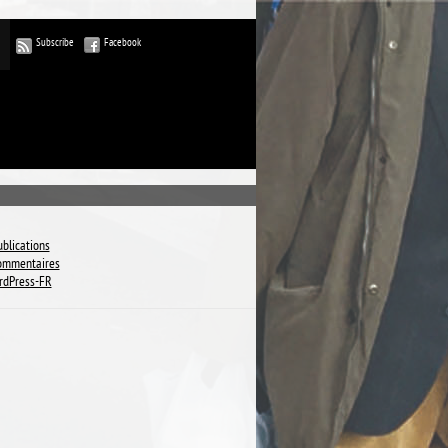
Subscribe
Facebook
ublications
commentaires
rdPress-FR