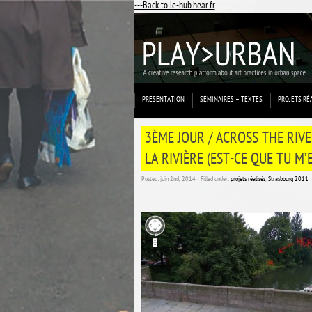
---Back to le-hub.hear.fr
PRESENTATION
SÉMINAIRES – TEXTES
PROJETS RÉ
3ÈME JOUR / ACROSS THE RIVE
LA RIVIÈRE (EST-CE QUE TU M
Posted: juin 2nd, 2014 ˑ Filled under:
projets réalisés
,
Strasbourg 2011