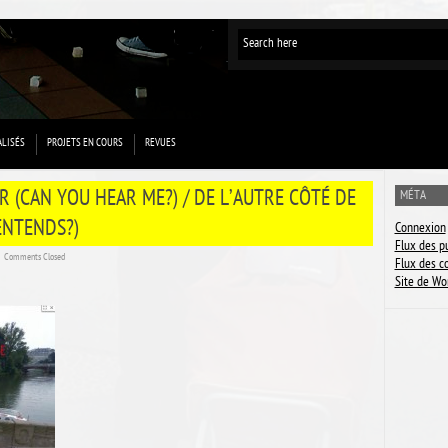
ALISÉS
PROJETS EN COURS
REVUES
R (CAN YOU HEAR ME?) / DE L’AUTRE CÔTÉ DE
MÉTA
’ENTENDS?)
Connexion
Flux des p
ˑ
Comments Closed
Flux des 
Site de Wo